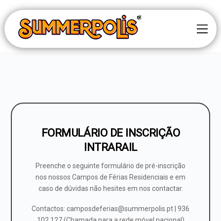
Skip
to
Men
content
FORMULÁRIO DE INSCRIÇÃO
INTRARAIL
Preenche o seguinte formulário de pré-inscrição
nos nossos Campos de Férias Residenciais e em
caso de dúvidas não hesites em nos contactar.
Contactos: camposdeferias@summerpolis.pt | 936
102 127 (Chamada para a rede móvel nacional)